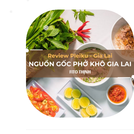
❅
❅
❅