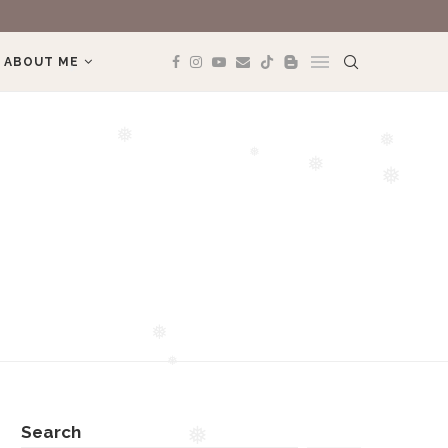
REVIEW THÁI LA
ABOUT ME
❅
❅
❅
❅
❅
❅
❅
❅
❅
Search