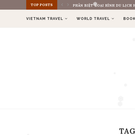
TOP POSTS
REVIEW CUNG ĐƯỜNG TREKKING 
❅
❅
VIETNAM TRAVEL
WORLD TRAVEL
BOOK
❅
❅
❅
❅
TAG