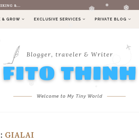
THÁC K50 – KBT...
❅
 & GROW
EXCLUSIVE SERVICES
PRIVATE BLOG
❅
❅
❅
❅
Welcome to My Tiny World
❅
❅
:
GIALAI