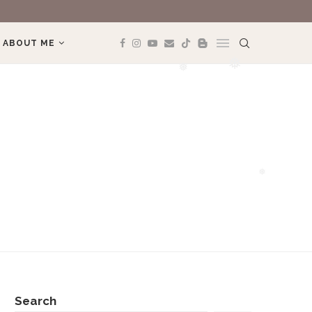
MÌNH YÊU TREK
ABOUT ME
❅
❅
❅
Search