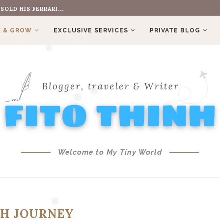
OLD HIS FERRARI...
 & GROW
EXCLUSIVE SERVICES
PRIVATE BLOG
❅
❅
❅
❅
❅
Welcome to My Tiny World
SH JOURNEY