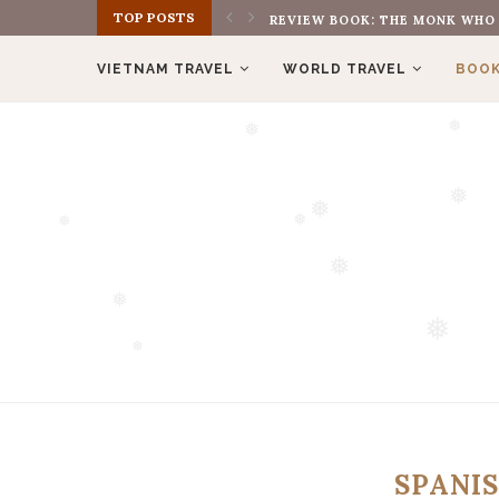
❅
TOP POSTS
REVIEW BOOK: THE MONK WHO S
❅
❅
VIETNAM TRAVEL
WORLD TRAVEL
BOOK
❅
❅
❅
❅
❅
❅
❅
❅
❅
SPANI