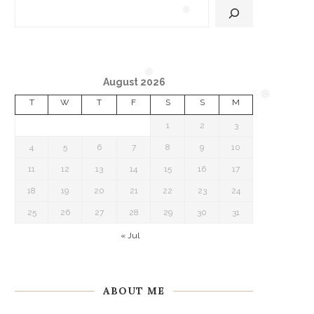
❅
August 2026
T
W
T
F
S
S
M
1
2
3
❅
❅
4
5
6
7
8
9
10
11
12
13
14
15
16
17
18
19
20
21
22
23
24
25
26
27
28
29
30
31
« Jul
ABOUT ME