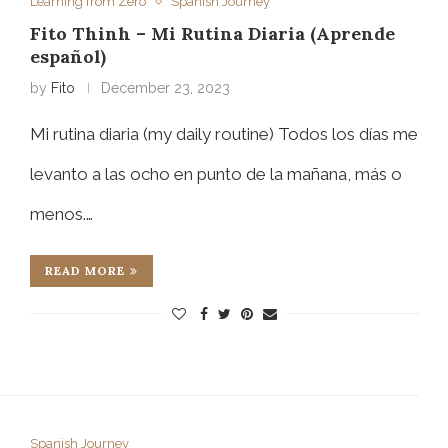
Learning from Zero
Spanish Journey
Fito Thinh – Mi Rutina Diaria (Aprende
español)
by
Fito
December 23, 2023
Mi rutina diaria (my daily routine) Todos los días me
levanto a las ocho en punto de la mañana, más o
menos.…
READ MORE
Spanish Journey