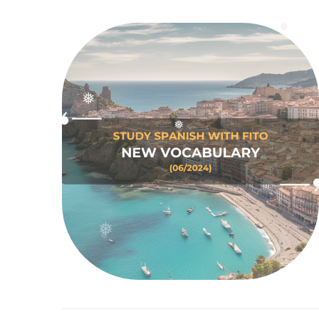
❅
❅
❅