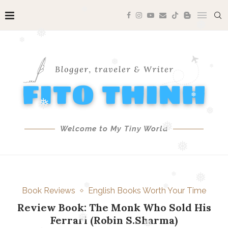
❅
❅
❅
❅
❅
❅
❅
❅
❅
❅
Welcome to My Tiny World
❅
❅
❅
❅
Book Reviews
English Books Worth Your Time
❅
Review Book: The Monk Who Sold His
❅
❅
Ferrari (Robin S.Sharma)
❅