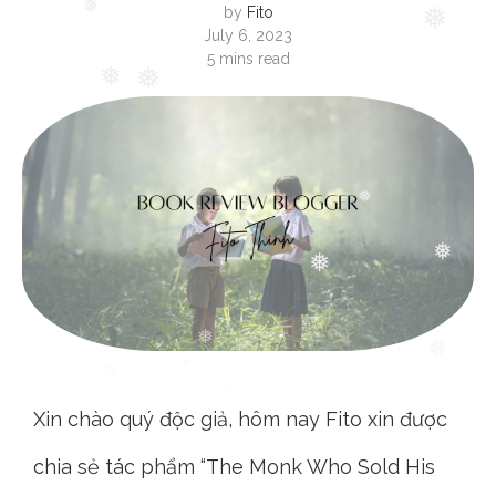
by
Fito
July 6, 2023
❅
5 mins read
❅
❅
❅
❅
❅
❅
❅
❅
❅
❅
❅
Xin chào quý độc giả, hôm nay Fito xin được
chia sẻ tác phẩm “The Monk Who Sold His