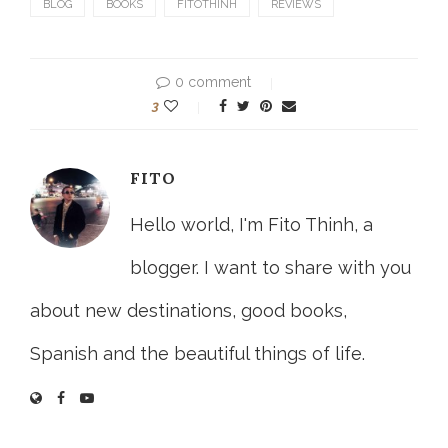
BLOG
BOOKS
FITOTHINH
REVIEWS
0 comment
3
FITO
Hello world, I'm Fito Thinh, a
blogger. I want to share with you
about new destinations, good books,
Spanish and the beautiful things of life.