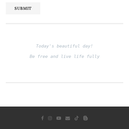
SUBMIT
Today's beautiful day!
Be free and live life fully
Fito thinh