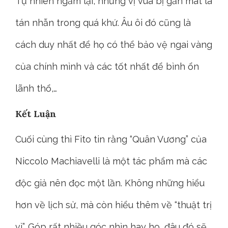
Tự nhiên ngẫm lại, những vị vua bị gắn mát là
tán nhẫn trong quá khứ. Âu ôi đó cũng là
cách duy nhất để họ có thể bảo vệ ngai vàng
của chính mình và các tốt nhất để bình ổn
lãnh thổ,…
Kết Luận
Cuối cùng thì Fito tin rằng “Quân Vương” của
Niccolo Machiavelli là một tác phẩm mà các
độc giả nên đọc một lần. Không những hiểu
hơn về lịch sử, mà còn hiểu thêm về “thuật trị
vì”. Góp rất nhiều góc nhìn hay ho, đâu đó sẽ