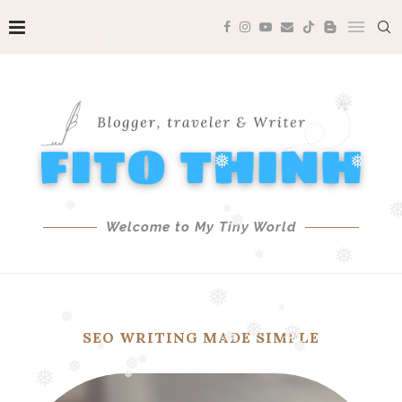
❅
❅
❅
❅
Welcome to My Tiny World
❅
❅
❅
❅
❅
❅
❅
SEO WRITING MADE SIMPLE
❅
❅
❅
❅
❅