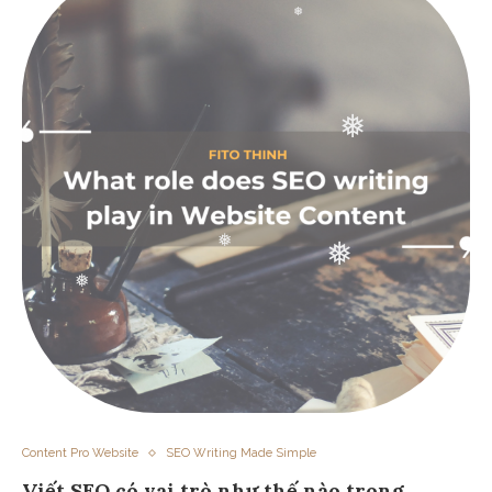
❅
❅
❅
❅
❅
❅
❅
❅
❅
❅
❅
❅
❅
Content Pro Website
SEO Writing Made Simple
Viết SEO có vai trò như thế nào trong