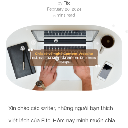
❅
by
Fito
February 20, 2024
❅
❅
5 mins read
❅
❅
❅
❅
❅
❅
❅
❅
❅
❅
Xin chào các writer, những người bạn thích
viết lách của Fito. Hôm nay mình muốn chia