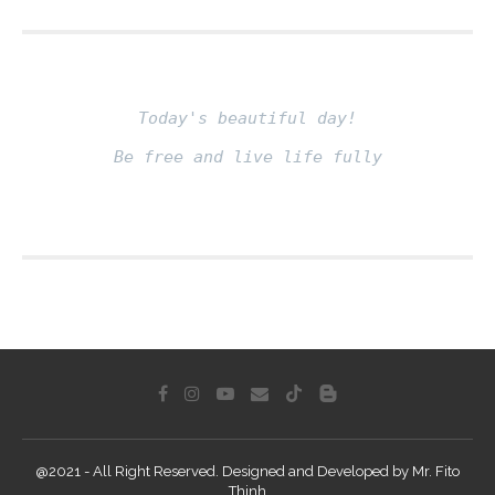
Today's beautiful day!
Be free and live life fully
Fito thinh
@2021 - All Right Reserved. Designed and Developed by Mr. Fito
Thinh