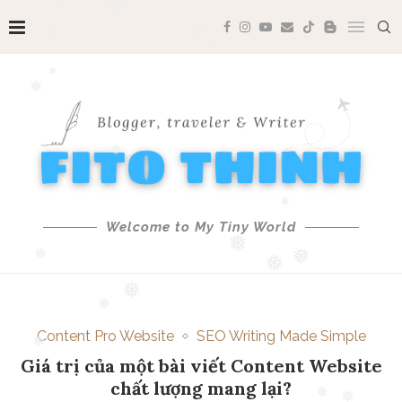
❅
❅
❅
❅
❅
❅
❅
❅
❅
Welcome to My Tiny World
❅
❅
❅
❅
❅
❅
Content Pro Website
SEO Writing Made Simple
❅
Giá trị của một bài viết Content Website
chất lượng mang lại?