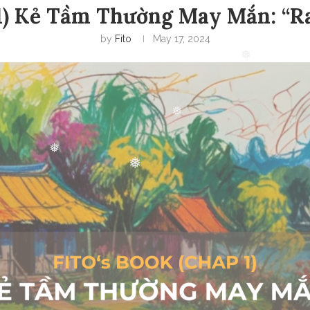
❅
1) Kẻ Tầm Thường May Mắn: “R
❅
by
Fito
May 17, 2024
❅
❅
❅
❅
❅