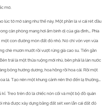
ấc mơ.
o lúc tờ mờ sáng như thế này. Một phần là vì cái rét đầu
ng căn phòng mang hơi ấm bình dị của gia đình…. Phía
ến một con đường mòn đất đỏ nhỏ. Nó chỉ vỏn vẹn vừa
àng chè mươn mướt rồi vượt rừng già cao su. Tiến gần
Bên trái là một thửa ruộng mới nhú, bên phải là làn nước
 hàng bông hướng dương, hoa hồng rồi hoa cải. Rồi một
oa lá. Tạo nên một khung cảnh nên thơ đến lạ thường….
 kĩ. Treo trên đó là chiếc nón cối và một bộ đồ quân
i nhà được xây dựng bằng đất sét xen lẫn cái đất đỏ