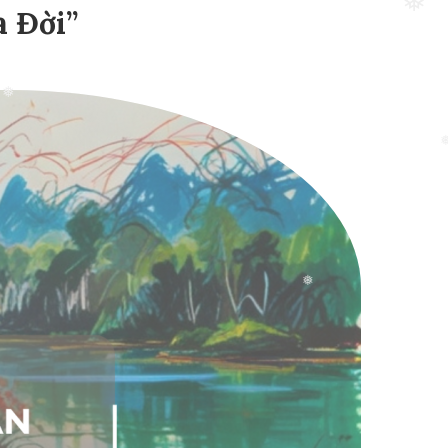
a Đời”
❅
❅
❅
❅
❅
❅