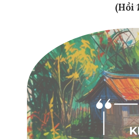
(Hồi 
❅