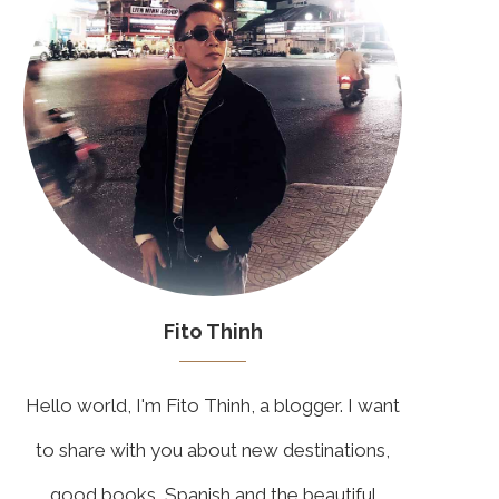
Fito Thinh
Hello world, I'm Fito Thinh, a blogger. I want
to share with you about new destinations,
good books, Spanish and the beautiful