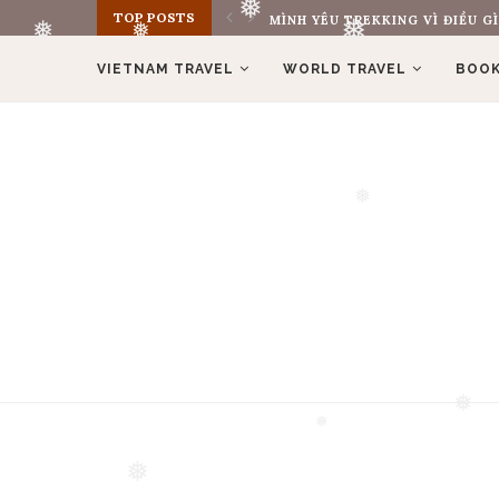
TOP POSTS
MÌNH YÊU TREKKING VÌ ĐIỀU GÌ
❅
VIETNAM TRAVEL
WORLD TRAVEL
BOOK
❅
❅
❅
❅
❅
❅