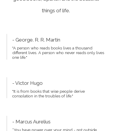
things of life.
- George. R. R. Martin
"A person who reads books lives a thousand
different lives. A person who never reads only lives
one life."
- Victor Hugo
"It is from books that wise people derive
consolation in the troubles of life."
- Marcus Aurelius
“You have power over your mind - not outside