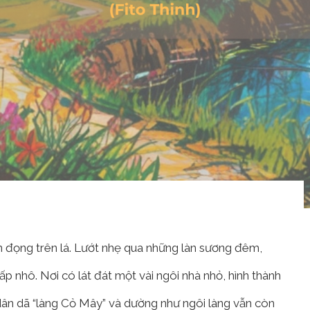
n đọng trên lá. Lướt nhẹ qua những làn sương đêm,
p nhô. Nơi có lát đát một vài ngôi nhà nhỏ, hình thành
dân dã “làng Cỏ Mây” và dường như ngôi làng vẫn còn