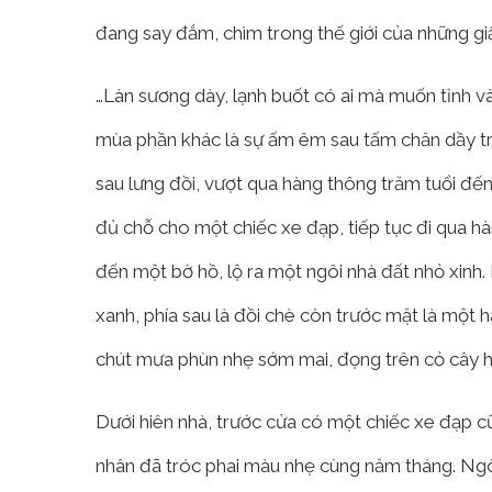
đang say đắm, chìm trong thế giới của những gi
…Làn sương dày, lạnh buốt có ai mà muốn tỉnh và
mùa phần khác là sự ấm êm sau tấm chăn dầy tro
sau lưng đồi, vượt qua hàng thông trăm tuổi đ
đủ chỗ cho một chiếc xe đạp, tiếp tục đi qua h
đến một bờ hồ, lộ ra một ngôi nhà đất nhỏ xinh. 
xanh, phía sau là đồi chè còn trước mặt là một
chút mưa phùn nhẹ sớm mai, đọng trên cỏ cây h
Dưới hiên nhà, trước cửa có một chiếc xe đạp cũ
nhân đã tróc phai màu nhẹ cùng năm tháng. Ngô