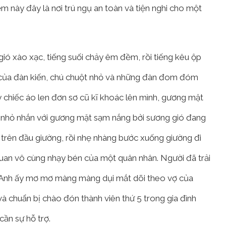
 này đây là nơi trú ngụ an toàn và tiện nghi cho một
 gió xào xạc, tiếng suối chảy êm đềm, rồi tiếng kêu ộp
nh của đàn kiến, chú chuột nhỏ và những đàn đom đóm
y chiếc áo len đơn sơ cũ kĩ khoác lên mình, gương mặt
 nhỏ nhắn với gương mặt sạm nắng bởi sương gió đang
 trên đầu giường, rồi nhẹ nhàng bước xuống giường đi
quan vô cùng nhạy bén của một quân nhân. Người đã trải
g. Anh ấy mơ mơ màng màng dụi mắt dõi theo vợ của
à chuẩn bị chào đón thành viên thứ 5 trong gia đình
cần sự hỗ trợ.