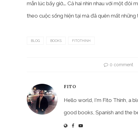
mẫn lúc bấy giờ…. Cả hai nhìn nhau với một đôi 
theo cuộc sống hiện tại mà đã quên mất những 
BLOG
BOOKS
FITOTHINH
0 comment
FITO
Hello world, I'm Fito Thinh, a b
good books, Spanish and the beau