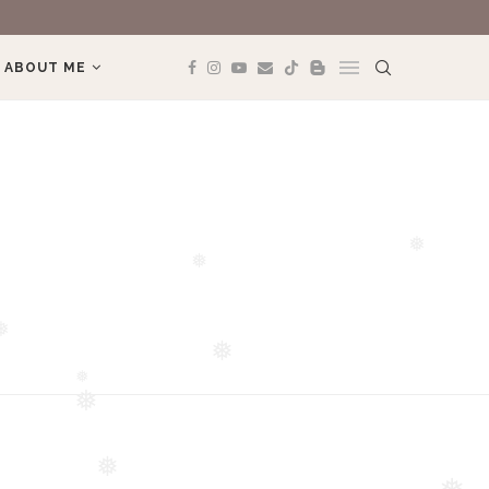
REVIEW BOOK: 
ABOUT ME
❅
❅
❅
❅
❅