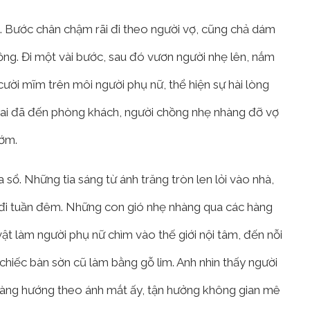
 Bước chân chậm rãi đi theo người vợ, cũng chả dám
nồng. Đi một vài bước, sau đó vươn người nhẹ lên, nắm
 cười mĩm trên môi người phụ nữ, thể hiện sự hài lòng
hai đã đến phòng khách, người chồng nhẹ nhàng đỡ vợ
sớm.
 sổ. Những tia sáng từ ánh trăng tròn len lỏi vào nhà,
đi tuần đêm. Những con gió nhẹ nhàng qua các hàng
ật làm người phụ nữ chìm vào thế giới nội tâm, đến nỗi
hiếc bàn sờn cũ làm bằng gỗ lim. Anh nhìn thấy người
hàng hướng theo ánh mắt ấy, tận hưởng không gian mê