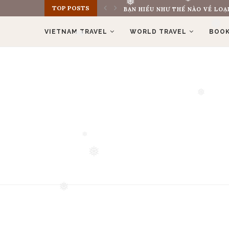
TOP POSTS
BẠN HIỂU NHƯ THẾ NÀO VỀ LOẠI
❅
VIETNAM TRAVEL
WORLD TRAVEL
BOOK
❅
❅
❅
❅
❅
❅
❅