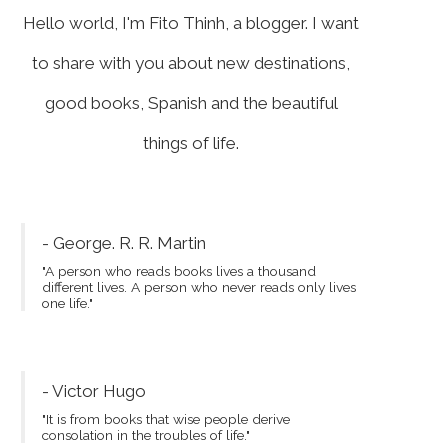
Hello world, I'm Fito Thinh, a blogger. I want
to share with you about new destinations,
good books, Spanish and the beautiful
things of life.
- George. R. R. Martin
"A person who reads books lives a thousand
different lives. A person who never reads only lives
one life."
- Victor Hugo
"It is from books that wise people derive
consolation in the troubles of life."