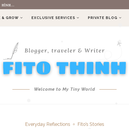
 HÌNH...
 & GROW
EXCLUSIVE SERVICES
PRIVATE BLOG
❅
❅
❅
❅
Welcome to My Tiny World
❅
Everyday Reflections
Fito’s Stories
❅