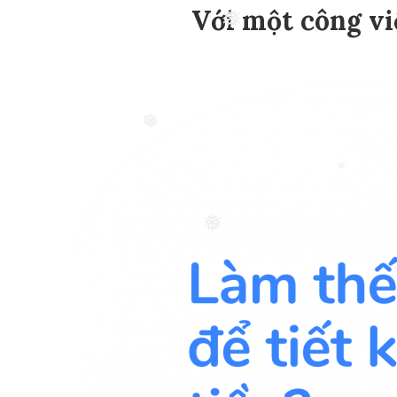
Với một công vi
❅
❅
❅
❅
❅