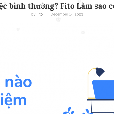
ệc bình thường? Fito Làm sao có
❅
by
Fito
December 14, 2023
❅
❅
❅
❅
❅