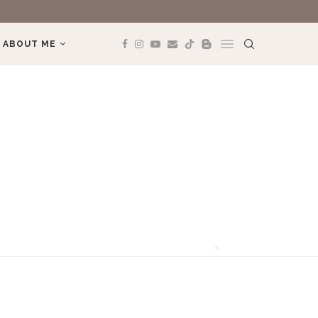
❅
REVIEW TRAVEL
ABOUT ME
❅