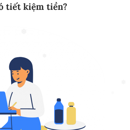
 tiết kiệm tiền?
❅
❅