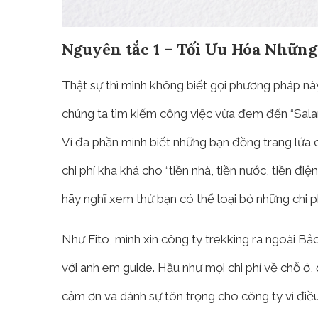
Nguyên tắc 1 – Tối Ưu Hóa Nhữn
Thật sự thì mình không biết gọi phương pháp nà
chúng ta tìm kiếm công việc vừa đem đến “Salary
Vì đa phần mình biết những bạn đồng trang lứa 
chi phí kha khá cho “tiền nhà, tiền nước, tiền điệ
hãy nghĩ xem thử bạn có thể loại bỏ những chi ph
Như Fito, mình xin công ty trekking ra ngoài Bắ
với anh em guide. Hầu như mọi chi phí về chỗ ở,
cảm ơn và dành sự tôn trọng cho công ty vì điề