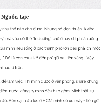
g Nguồn Lực
y như thế nào cho đúng. Nhưng nó đơn thuần là việc
” mà vừa có thể “Including” chỗ ở hay chi phí ăn uống.
của mình nếu sống ở các thành phố lớn đều phải chi một
n,…”. Đó là còn chưa kể đến phí giữ xe, tiền xăng,… Vậy
í nào ở trên.
c để làm việc. Thì mình được ở văn phòng, share chung
 điện, nước, công ty mình đều bao gồm. Mình thật sự
u đó. Bên cạnh đó lúc ở HCM mình có xe máy + tiền gửi