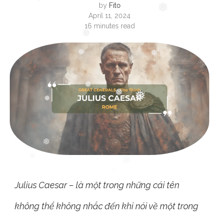
❅
by
Fito
April 11, 2024
❅
❅
16 minutes read
❅
❅
❅
❅
❅
❅
❅
❅
❅
❅
❅
Julius Caesar – là một trong những cái tên
không thể không nhắc đến khi nói về một trong