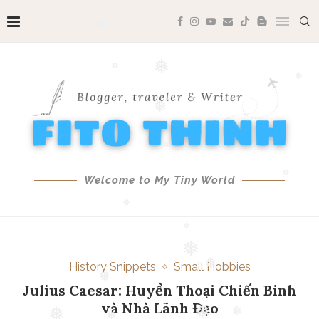
❅
❅
❅
❅
❅
❅
❅
❅
❅
Welcome to My Tiny World
❅
❅
❅
History Snippets
Small Hobbies
❅
Julius Caesar: Huyền Thoại Chiến Binh
❅
và Nhà Lãnh Đạo
❅