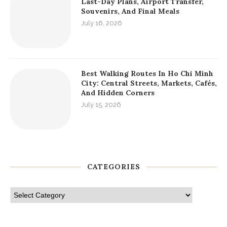
Local Etiquette In Ho Chi Minh City:
What Foreign Visitors Should Know
Before Arriving
July 18, 2026
Ho Chi Minh City Departure Guide:
Last-Day Plans, Airport Transfer,
Souvenirs, And Final Meals
July 16, 2026
Best Walking Routes In Ho Chi Minh
City: Central Streets, Markets, Cafés,
And Hidden Corners
July 15, 2026