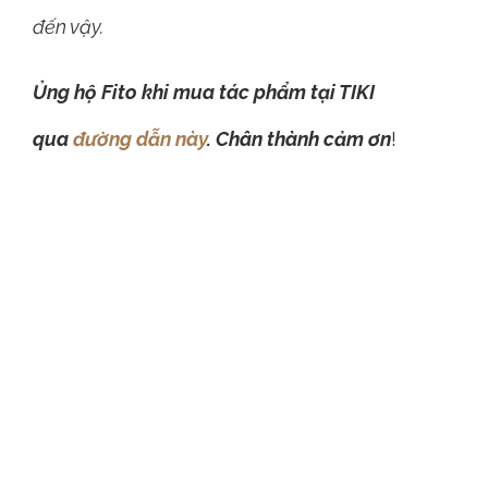
Fito xin được phép gửi lời cảm ơn sâu sắc đến
tác giả “Dale Carnegie”. Đã dành thời gian, tâm
huyết viết ra một tác phẩm mang nhiều giá trị
đến vậy.
Ủng hộ Fito khi mua tác phẩm tại TIKI
qua
đường dẫ
n này
. Chân thành cảm ơn
!