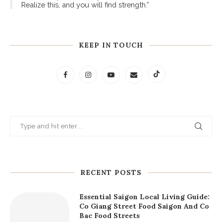
- Victor Hugo
"It is from books that wise people derive consolation in
the troubles of life."
- Marcus Aurelius
“You have power over your mind - not outside events.
Realize this, and you will find strength.”
KEEP IN TOUCH