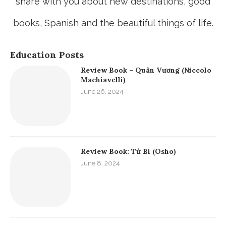
ABOUT ME
Fito Thinh
Hello world, I'm Fito Thinh, a blogger. I want to
share with you about new destinations, good
books, Spanish and the beautiful things of life.
Education Posts
Review Book – Quân Vương (Niccolo
Machiavelli)
June 26, 2024