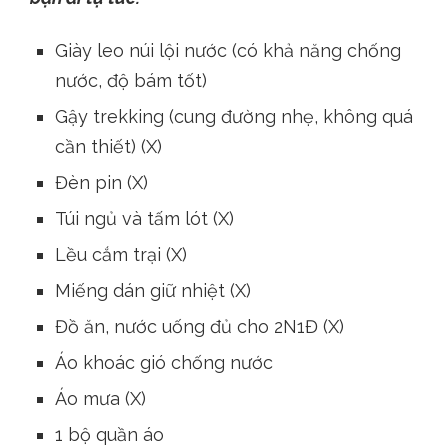
Giày leo núi lội nước (có khả năng chống
nước, độ bám tốt)
Gậy trekking (cung đường nhẹ, không quá
cần thiết) (X)
Đèn pin (X)
Túi ngủ và tấm lót (X)
Lều cắm trại (X)
Miếng dán giữ nhiệt (X)
Đồ ăn, nước uống đủ cho 2N1Đ (X)
Áo khoác gió chống nước
Áo mưa (X)
1 bộ quần áo