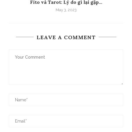
Fito và Tarot: Lý do gì lại gặp...
May 3, 2023
LEAVE A COMMENT