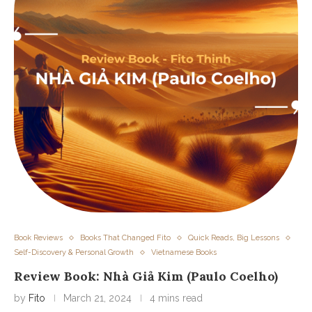
Book Reviews
Books That Changed Fito
Quick Reads, Big Lessons
Self-Discovery & Personal Growth
Vietnamese Books
Review Book: Nhà Giả Kim (Paulo Coelho)
by
Fito
March 21, 2024
4 mins read