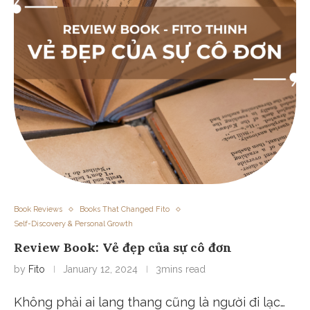
Book Reviews
Books That Changed Fito
Self-Discovery & Personal Growth
Review Book: Vẻ đẹp của sự cô đơn
by
Fito
January 12, 2024
3mins read
Không phải ai lang thang cũng là người đi lạc…