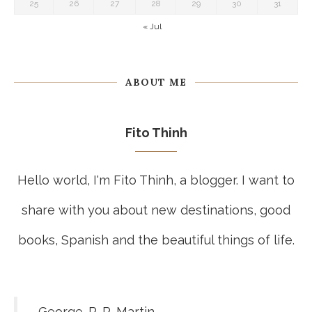
25
26
27
28
29
30
31
« Jul
ABOUT ME
Fito Thinh
Hello world, I'm Fito Thinh, a blogger. I want to
share with you about new destinations, good
books, Spanish and the beautiful things of life.
- George. R. R. Martin