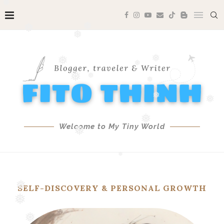
❅
❅
❅
❅
❅
❅
❅
❅
❅
❅
❅
❅
❅
❅
❅
Welcome to My Tiny World
❅
❅
❅
❅
SELF-DISCOVERY & PERSONAL GROWTH
❅
❅