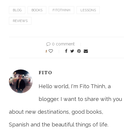
BLOG
BOOKS
FITOTHINH
LESSONS
REVIEWS
0 comment
1
FITO
Hello world, I'm Fito Thinh, a
blogger. I want to share with you
about new destinations, good books,
Spanish and the beautiful things of life.