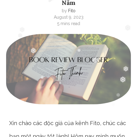
❅
Năm
❅
❅
❅
by
Fito
August 9, 2023
5 mins read
❅
❅
❅
❅
❅
❅
❅
❅
❅
❅
❅
❅
Xin chào các độc giả của kênh Fito, chúc các
bạn một ngày tốt lành! Hôm nay mình muốn