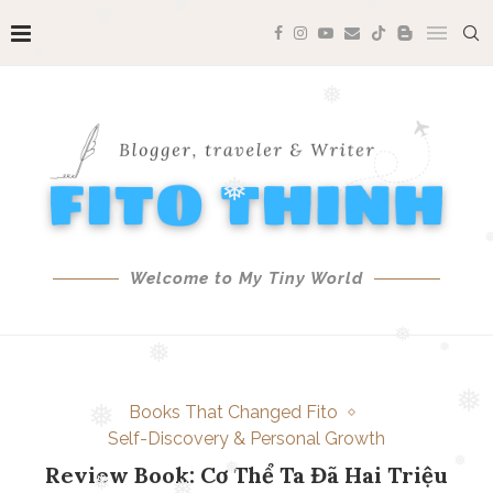
❅
❅
❅
❅
❅
❅
❅
Welcome to My Tiny World
❅
❅
❅
Books That Changed Fito
❅
Self-Discovery & Personal Growth
❅
Review Book: Cơ Thể Ta Đã Hai Triệu
❅