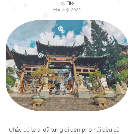
by
Fito
❅
March 9, 2022
❅
❅
❅
❅
❅
❅
❅
❅
❅
❅
❅
❅
❅
❅
❅
❅
❅
❅
❅
Chắc có lẽ ai đã từng đi đến phố núi đều đã