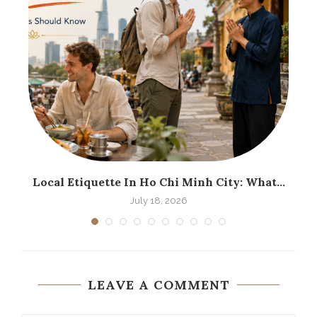
.
Local Etiquette In Ho Chi Minh City: What...
H
July 18, 2026
LEAVE A COMMENT