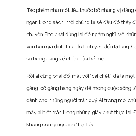
Tác phẩm như một liều thuốc bổ nhưng vị đắng
ngắn trong sách, mỗi chúng ta sẽ đâu đó thấy 
chuyện Fito phải dừng lại để ngẫm nghĩ. Về nhữn
yên bên gia đình. Lúc đó bình yên đến lạ lùng.
sự bóng dáng xế chiều của bố mẹ…
Rồi ai cũng phải đối mặt với “cái chết”, đã là một
gắng, cố gắng hàng ngày để mong cuộc sống tốt
dành cho những người trân quý. Ai trong mỗi chú
mấy ai biết trân trọng những giây phút thực tại. Đ
không còn gì ngoài sự hối tiếc,…