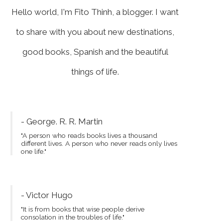
Hello world, I'm Fito Thinh, a blogger. I want
to share with you about new destinations,
good books, Spanish and the beautiful
things of life.
- George. R. R. Martin
"A person who reads books lives a thousand
different lives. A person who never reads only lives
one life."
- Victor Hugo
"It is from books that wise people derive
consolation in the troubles of life."