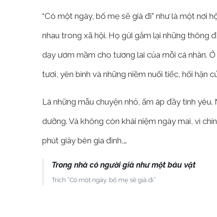
“Có một ngày, bố mẹ sẽ già đi” như là một nơi hộ
nhau trong xã hội. Họ gửi gắm lại những thông đ
dạy ươm mầm cho tương lai của mỗi cá nhân. Ở 
tươi, yên bình và những niềm nuối tiếc, hối hận c
Là những mẫu chuyện nhỏ, ấm áp đầy tình yêu. N
dưỡng. Và không còn khái niệm ngày mai, vì chí
phút giây bên gia đình,…
Trong nhà có người già như một báu vật
Trích “Có một ngày, bố mẹ sẽ già đi”