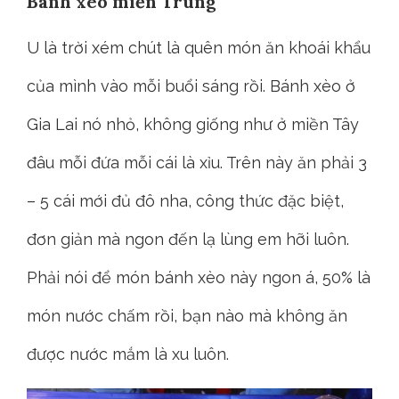
Bánh xèo miền Trung
U là trời xém chút là quên món ăn khoái khẩu
của mình vào mỗi buổi sáng rồi. Bánh xèo ở
Gia Lai nó nhỏ, không giống như ở miền Tây
đâu mỗi đứa mỗi cái là xỉu. Trên này ăn phải 3
– 5 cái mới đủ đô nha, công thức đặc biệt,
đơn giản mà ngon đến lạ lùng em hỡi luôn.
Phải nói để món bánh xèo này ngon á, 50% là
món nước chấm rồi, bạn nào mà không ăn
được nước mắm là xu luôn.