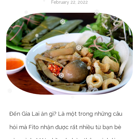
February 22, 2022
❅
❅
❅
❅
❅
❅
❅
❅
❅
❅
❅
❅
❅
❅
❅
❅
Đến Gia Lai ăn gì? Là một trong những câu
hỏi mà Fito nhận được rất nhiều từ bạn bè