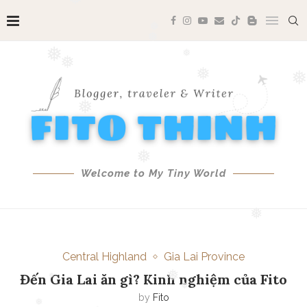
❅
❅
❅
❅
❅
❅
❅
❅
❅
Welcome to My Tiny World
❅
❅
Central Highland
Gia Lai Province
Đến Gia Lai ăn gì? Kinh nghiệm của Fito
❅
by
Fito