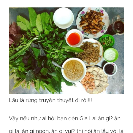
Lẩu lá rừng truyền thuyết đi rồi!!!
Vậy nếu như ai hỏi bạn đến Gia Lai ăn gì? ăn
gì lạ, ăn gì ngon, ăn gì vui? thì nói ăn lẩu với lá