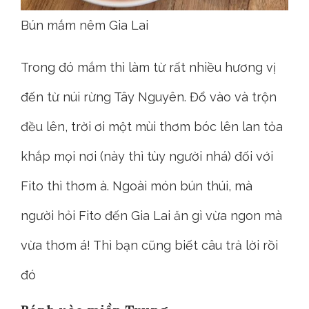
Bún mắm nêm Gia Lai
Trong đó mắm thì làm từ rất nhiều hương vị
đến từ núi rừng Tây Nguyên. Đổ vào và trộn
đều lên, trời ơi một mùi thơm bóc lên lan tỏa
khắp mọi nơi (này thì tùy người nhá) đối với
Fito thì thơm à. Ngoài món bún thúi, mà
người hỏi Fito đến Gia Lai ăn gì vừa ngon mà
vừa thơm á! Thì bạn cũng biết câu trả lời rồi
đó