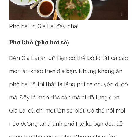
Phở hai tô Gia Lai đây nhá!
Phở khô (phở hai tô)
Đến Gia Lai ăn gì? Bạn có thể bỏ lỡ tất cả các
món ăn khác trên địa bạn. Nhưng không ăn
phở hai tô thì thật là lãng phí cả chuyến đi đó
mà. Đây là món đặc sản mà ai đã từng đến
Gia Lai dù chỉ một lần sẽ biết. Có thể nói mọi
nẻo đường tại thành phố Pleiku bạn đều dễ
dàng tìm thấy quán phở. Không chỉ nhằm