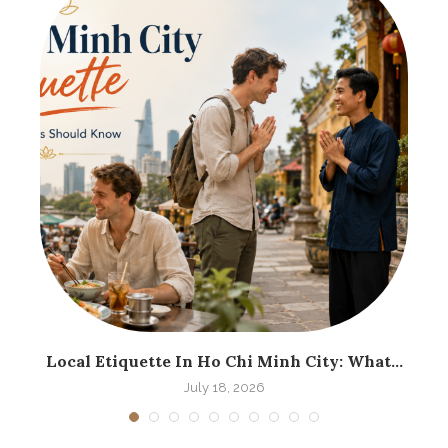
.
Local Etiquette In Ho Chi Minh City: What...
H
July 18, 2026