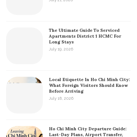
KEEP IN TOUCH
RECENT POSTS
Essential Saigon Local Living Guide:
Co Giang Street Food Saigon And Co
Bac Food Streets
July 21, 2026