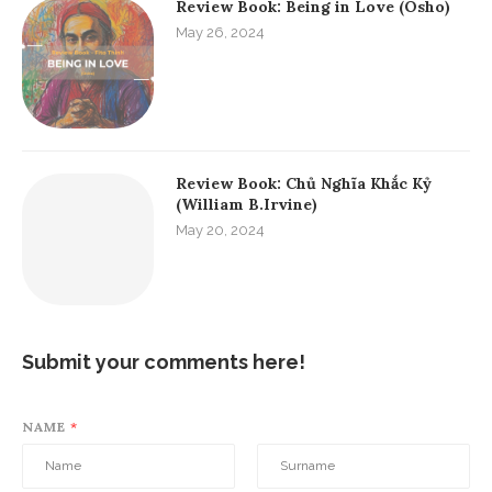
Fito Thinh
Hello world, I'm Fito Thinh, a blogger. I want to
share with you about new destinations, good
books, Spanish and the beautiful things of life.