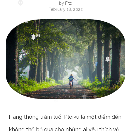
by
Fito
February 18, 2022
❅
❅
❅
❅
❅
❅
❅
❅
❅
Hàng thông trăm tuổi Pleiku là một điểm đến
không thể bỏ qua cho những ai yêu thích vẻ