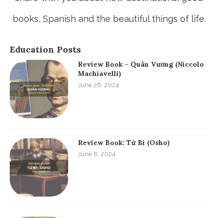
Thank your support, this will make me more feeling to
create useful thing!
ABOUT ME