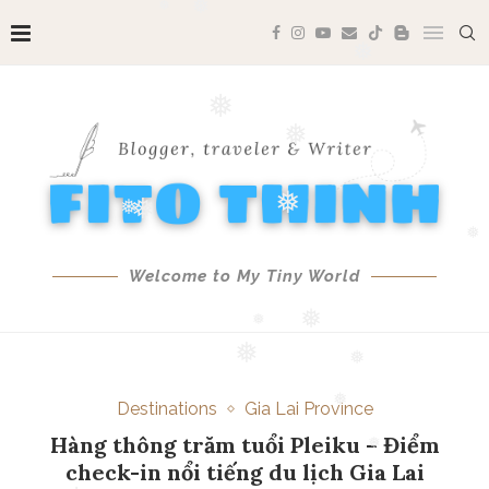
❅
❅
❅
❅
❅
❅
❅
❅
❅
❅
❅
❅
Welcome to My Tiny World
❅
❅
❅
❅
Destinations
Gia Lai Province
❅
❅
❅
Hàng thông trăm tuổi Pleiku – Điểm
❅
check-in nổi tiếng du lịch Gia Lai
❅