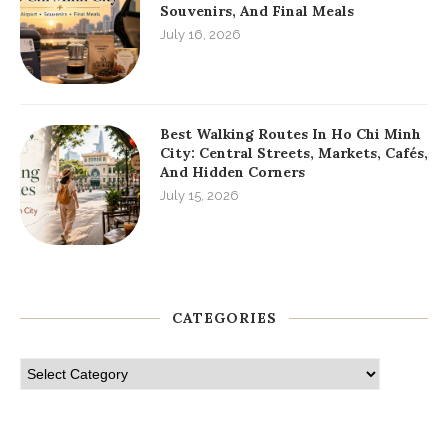
The Ultimate Guide To Serviced
Apartments District 1 HCMC For
Long Stays
July 19, 2026
Local Etiquette In Ho Chi Minh City:
What Foreign Visitors Should Know
Before Arriving
July 18, 2026
Ho Chi Minh City Departure Guide:
Last-Day Plans, Airport Transfer,
Souvenirs, And Final Meals
July 16, 2026