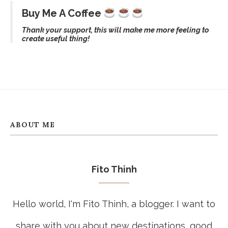
Best Walking Routes In Ho Chi Minh
City: Central Streets, Markets, Cafés,
And Hidden Corners
July 15, 2026
CATEGORIES
Buy Me A Coffee