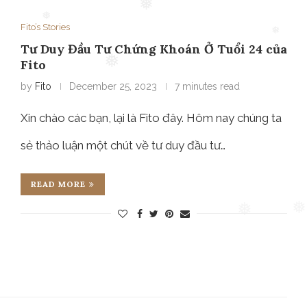
❅
Fito’s Stories
❅
Tư Duy Đầu Tư Chứng Khoán Ở Tuổi 24 của
❅
Fito
❅
❅
by
Fito
December 25, 2023
7 minutes read
Xin chào các bạn, lại là Fito đây. Hôm nay chúng ta
sẻ thảo luận một chút về tư duy đầu tư…
READ MORE