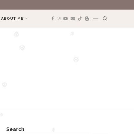
REVIEW BOOK: 
ABOUT ME
❅
❅
❅
❅
❅
❅
❅
Search