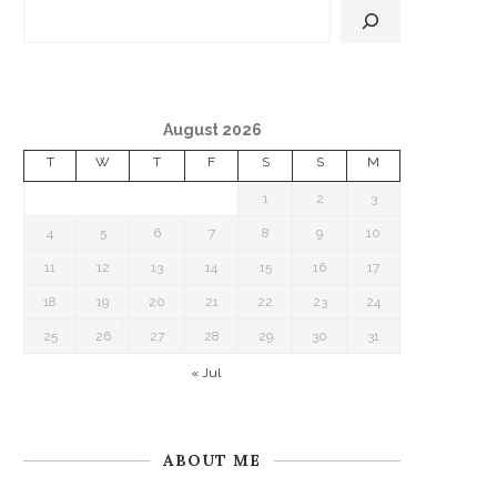
❅
August 2026
T
W
T
F
S
S
M
1
2
3
4
5
6
7
8
9
10
11
12
13
14
15
16
17
18
19
20
21
22
23
24
25
26
27
28
29
30
31
❅
❅
« Jul
ABOUT ME