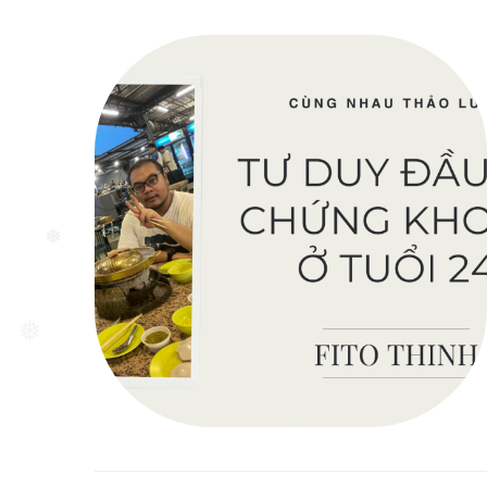
❅
❅
❅