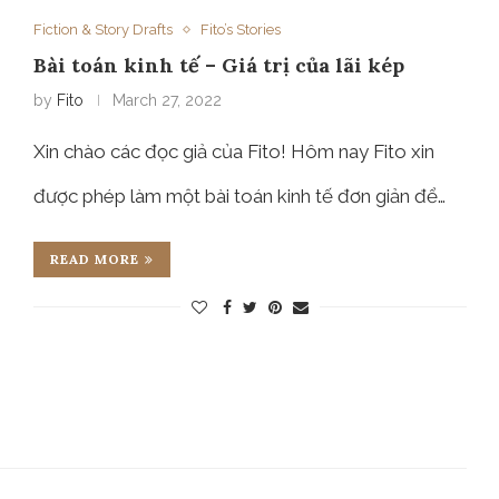
Fiction & Story Drafts
Fito’s Stories
Bài toán kinh tế – Giá trị của lãi kép
by
Fito
March 27, 2022
Xin chào các đọc giả của Fito! Hôm nay Fito xin
được phép làm một bài toán kinh tế đơn giản để…
READ MORE