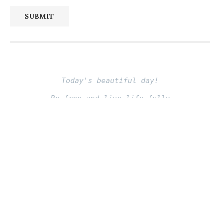
SUBMIT
Today's beautiful day!
Be free and live life fully
Fito thinh