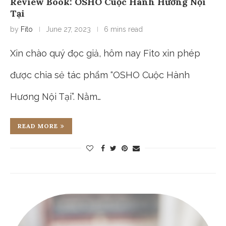
Review Book: OSHO Cuộc Hành Hương Nội
Tại
by
Fito
June 27, 2023
6 mins read
Xin chào quý đọc giả, hôm nay Fito xin phép
được chia sẻ tác phẩm “OSHO Cuộc Hành
Hương Nội Tại”. Nằm…
READ MORE