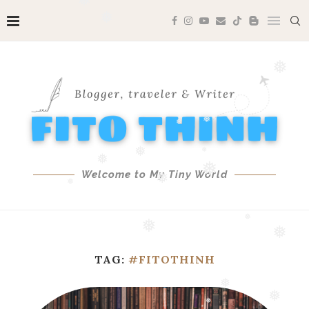
❅
❅
❅
❅
❅
❅
❅
❅
❅
Welcome to My Tiny World
❅
❅
❅
❅
❅
❅
❅
❅
TAG:
#FITOTHINH
❅
❅
❅