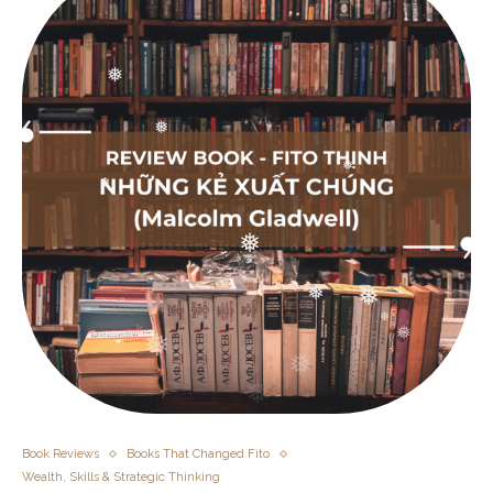
❅
❅
❅
❅
❅
❅
❅
❅
❅
Book Reviews
Books That Changed Fito
Wealth, Skills & Strategic Thinking