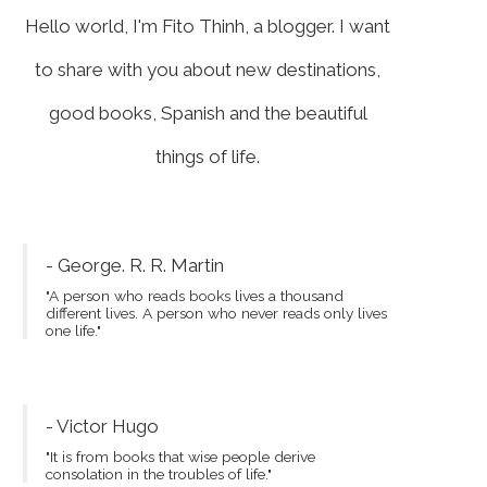
Hello world, I'm Fito Thinh, a blogger. I want
to share with you about new destinations,
good books, Spanish and the beautiful
things of life.
- George. R. R. Martin
"A person who reads books lives a thousand
different lives. A person who never reads only lives
one life."
- Victor Hugo
"It is from books that wise people derive
consolation in the troubles of life."