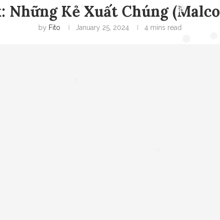
: Những Kẻ Xuất Chúng (Malco
❅
❅
by
Fito
January 25, 2024
4 mins read
❅
❅
❅