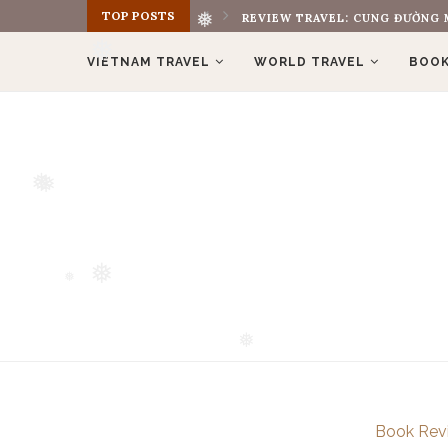
TOP POSTS
REVIEW TRAVEL: CUNG ĐƯỜNG M
❅
❅
VIETNAM TRAVEL
WORLD TRAVEL
BOOK
❅
❅
❅
❅
❅
Book Rev