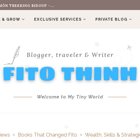
ÒN TREKKING BIDOUP –...
 & GROW
EXCLUSIVE SERVICES
PRIVATE BLOG
❅
❅
Welcome to My Tiny World
iews
Books That Changed Fito
Wealth, Skills & Strateg
❅