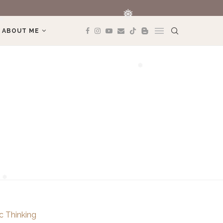
REVIEW BOOK: 
❅
❅
ABOUT ME
❅
❅
❅
ic Thinking