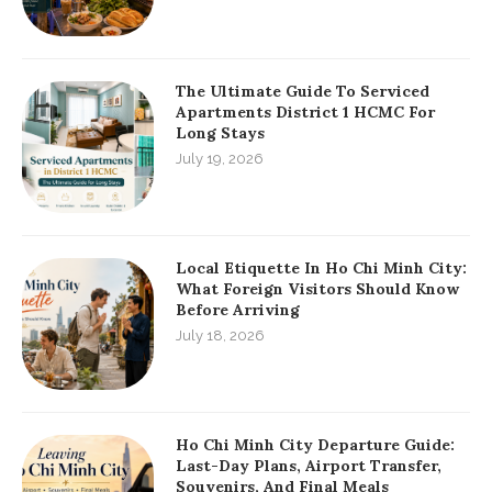
KEEP IN TOUCH
RECENT POSTS
Essential Saigon Local Living Guide:
Co Giang Street Food Saigon And Co
Bac Food Streets
July 21, 2026