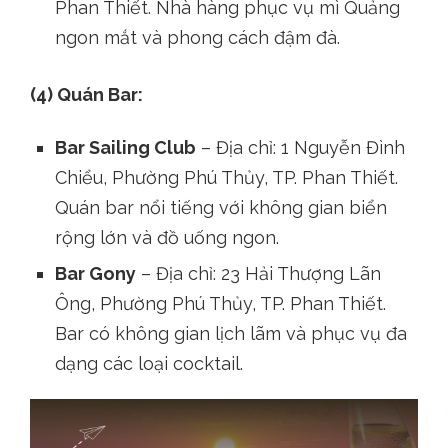
Phan Thiết. Nhà hàng phục vụ mì Quảng
ngon mắt và phong cách đậm đà.
(4) Quán Bar:
Bar Sailing Club
– Địa chỉ: 1 Nguyễn Đình
Chiểu, Phường Phú Thủy, TP. Phan Thiết.
Quán bar nổi tiếng với không gian biển
rộng lớn và đồ uống ngon.
Bar Gony
– Địa chỉ: 23 Hải Thượng Lãn
Ông, Phường Phú Thủy, TP. Phan Thiết.
Bar có không gian lịch lãm và phục vụ đa
dạng các loại cocktail.