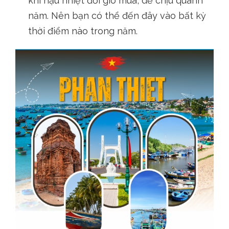
khí hậu nhiệt đới gió mùa, dễ chịu quanh
năm. Nên bạn có thể đến đây vào bất kỳ
thời điểm nào trong năm.