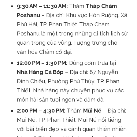
9:30 AM – 11:30 AM:
Thăm
Tháp Chàm
Poshanu
– Địa chỉ: Khu vực Hòn Ruộng, Xã
Phú Hài, TP. Phan Thiết. Tháp Chàm
Poshanu là một trong những di tích lịch sử
quan trọng của vùng. Tượng trưng cho
văn hóa Chàm cổ đại.
12:00 PM – 1:30 PM:
Dùng cơm trưa tại
Nhà Hàng Cá Bớp
– Địa chỉ: 87 Nguyễn
Đình Chiểu, Phường Phú Thủy, TP. Phan
Thiết. Nhà hàng này chuyên phục vụ các
món hải sản tươi ngon và đậm đà.
2:00 PM – 4:30 PM:
Thăm
Mũi Né
– Địa chỉ:
Mũi Né, TP. Phan Thiết. Mũi Né nổi tiếng
với bãi biển đẹp và cảnh quan thiên nhiên