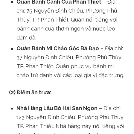
Quán Bánh Canh Cua Phan Thiết
– Địa
chỉ: 75 Nguyễn Đình Chiểu, Phường Phú
Thủy, TP. Phan Thiết. Quán nổi tiếng với
bánh canh cua thơm ngon và nước lèo
đậm đà.
Quán Bánh Mì Chảo Gốc Bá Đạo
– Địa chỉ:
37 Nguyễn Đình Chiểu, Phường Phú Thủy,
TP. Phan Thiết. Quán phục vụ bánh mì
chảo trứ danh với các loại gia vị đặc trưng.
(2) Điểm ăn trưa:
Nhà Hàng Lẩu Bò Hải San Ngon
– Địa chỉ:
123 Nguyễn Đình Chiểu, Phường Phú Thủy,
TP. Phan Thiết. Nhà hàng này nổi tiếng với