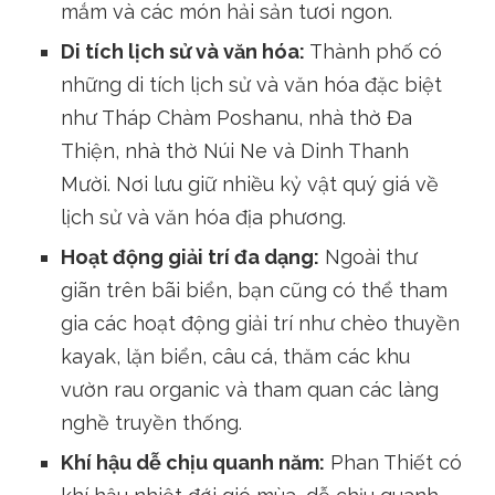
mắm và các món hải sản tươi ngon.
Di tích lịch sử và văn hóa:
Thành phố có
những di tích lịch sử và văn hóa đặc biệt
như Tháp Chàm Poshanu, nhà thờ Đa
Thiện, nhà thờ Núi Ne và Dinh Thanh
Mười. Nơi lưu giữ nhiều kỷ vật quý giá về
lịch sử và văn hóa địa phương.
Hoạt động giải trí đa dạng:
Ngoài thư
giãn trên bãi biển, bạn cũng có thể tham
gia các hoạt động giải trí như chèo thuyền
kayak, lặn biển, câu cá, thăm các khu
vườn rau organic và tham quan các làng
nghề truyền thống.
Khí hậu dễ chịu quanh năm:
Phan Thiết có