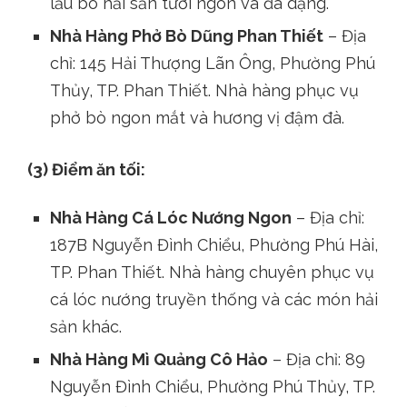
lẩu bò hải sản tươi ngon và đa dạng.
Nhà Hàng Phở Bò Dũng Phan Thiết
– Địa
chỉ: 145 Hải Thượng Lãn Ông, Phường Phú
Thủy, TP. Phan Thiết. Nhà hàng phục vụ
phở bò ngon mắt và hương vị đậm đà.
(3) Điểm ăn tối:
Nhà Hàng Cá Lóc Nướng Ngon
– Địa chỉ:
187B Nguyễn Đình Chiểu, Phường Phú Hài,
TP. Phan Thiết. Nhà hàng chuyên phục vụ
cá lóc nướng truyền thống và các món hải
sản khác.
Nhà Hàng Mì Quảng Cô Hảo
– Địa chỉ: 89
Nguyễn Đình Chiểu, Phường Phú Thủy, TP.