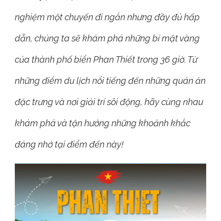
nghiệm một chuyến đi ngắn nhưng đầy đủ hấp
dẫn, chúng ta sẽ khám phá những bí mật vàng
của thành phố biển Phan Thiết trong 36 giờ. Từ
những điểm du lịch nổi tiếng đến những quán ăn
đặc trưng và nơi giải trí sôi động, hãy cùng nhau
khám phá và tận hưởng những khoảnh khắc
đáng nhớ tại điểm đến này!