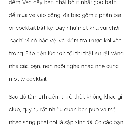
đêm. Vào đây bạn phải bỏ ít nhất 300 bath
để mua vé vào cồng, đã bao gồm 2 phần bia
or cocktail bất kỳ. Đây như một khu vui chơi
“sạch” vì có bảo vệ, và kiểm tra trước khi vào
trong. Fito đến lúc 10h tối thì thật sự rất vắng
nha các bạn, nên ngồi nghe nhạc nhẹ cùng
một ly cocktail.
Sau đó tầm 11h đêm thì ô thôi, không khác gì
club, quy tụ rất nhiều quán bar, pub và mở
nhạc sống phải gọi là sập xình :))). Có các bạn