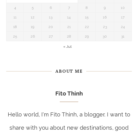
4
5
6
7
8
9
10
11
12
13
14
15
16
17
18
19
20
21
22
23
24
25
26
27
28
29
30
31
« Jul
ABOUT ME
Fito Thinh
Hello world, I'm Fito Thinh, a blogger. I want to
share with you about new destinations, good