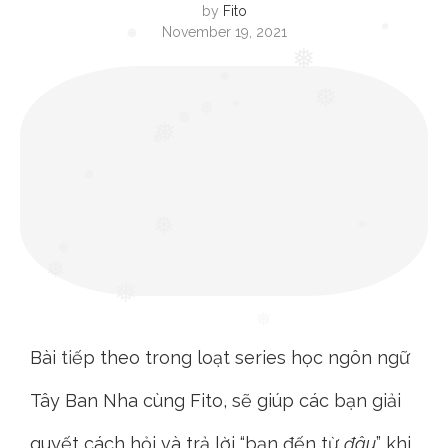
by
Fito
❅
November 19, 2021
❅
❅
❅
❅
❅
❅
❅
❅
❅
❅
❅
❅
❅
❅
❅
❅
Bài tiếp theo trong loạt series học ngôn ngữ
Tây Ban Nha cùng Fito, sẽ giúp các bạn giải
quyết cách hỏi và trả lời “bạn đến từ
đâu
” khi