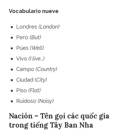
Vocabulario nueve
Londres
(London)
Pero
(But)
Púes
(Well)
Vivo
(I live…)
Campo
(Country)
Ciudad (
City)
Piso
(Flat)
Ruidoso
(Noisy)
Nación – Tên gọi các quốc gia
trong tiếng Tây Ban Nha