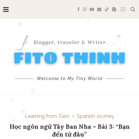
❅
❅
❅
❅
❅
Welcome to My Tiny World
❅
❅
Learning from Zero
Spanish Journey
❅
Học ngôn ngữ Tây Ban Nha – Bài 3: “Bạn
❅
❅
❅
đến từ đâu”
❅