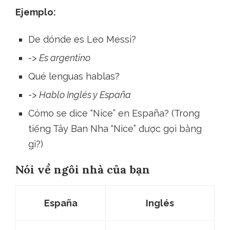
Ejemplo:
De dónde es Leo Messi?
-> Es argentino
Qué lenguas hablas?
-> Hablo Inglés y Espa
ña
Cómo se dice “Nice” en Espa
ña? (Trong
tiếng Tây Ban Nha “Nice” được gọi bằng
gì?)
Nói về ngôi nhà của bạn
Espa
ña
Inglés