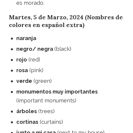
es morado.
Martes, 5 de Marzo, 2024 (Nombres de
colores en español extra)
naranja
negro/ negra
(black)
rojo
(red)
rosa
(pink)
verde
(green)
monumentos muy importantes
(important monuments)
árboles
(trees)
cortinas
(curtains)
junto a mi casa
(next to my house)