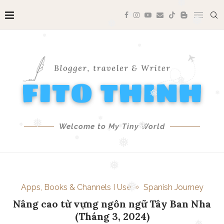
❅
❅
❅
❅
❅
❅
❅
❅
❅
❅
❅
❅
❅
Welcome to My Tiny World
❅
❅
❅
❅
❅
❅
❅
❅
Apps, Books & Channels I Use
Spanish Journey
❅
Nâng cao từ vựng ngôn ngữ Tây Ban Nha
❅
(Tháng 3, 2024)