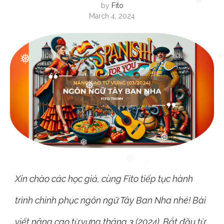
by
Fito
March 4, 2024
❅
❅
❅
❅
❅
❅
Xin chào các học giả, cùng Fito tiếp tục hành
❅
trình chinh phục ngôn ngữ Tây Ban Nha nhé! Bài
viết nâng cao từ vựng tháng 3 (2024). Bắt đầu từ