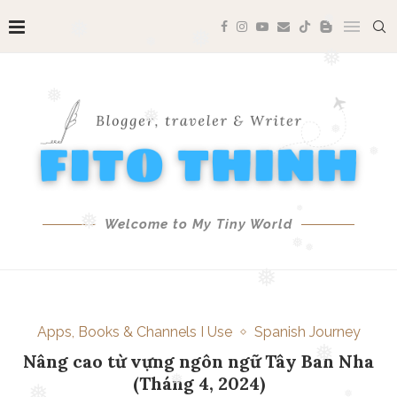
❅
❅
❅
❅
❅
❅
❅
❅
❅
❅
Welcome to My Tiny World
❅
❅
❅
❅
❅
Apps, Books & Channels I Use
Spanish Journey
Nâng cao từ vựng ngôn ngữ Tây Ban Nha
(Tháng 4, 2024)