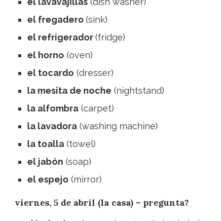
el lavavajillas
(dish washer)
el fregadero
(sink)
el refrigerador
(fridge)
el horno
(oven)
el tocardo
(dresser)
la mesita de noche
(nightstand)
la alfombra
(carpet)
la lavadora
(washing machine)
la toalla
(towel)
el jabón
(soap)
el espejo
(mirror)
viernes, 5 de abril (la casa) – pregunta?