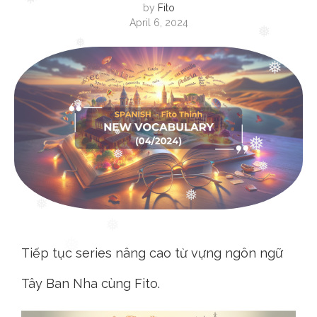
by
Fito
❅
April 6, 2024
❅
❅
❅
❅
❅
❅
❅
❅
❅
❅
❅
❅
❅
Tiếp tục series nâng cao từ vựng ngôn ngữ
Tây Ban Nha cùng Fito.