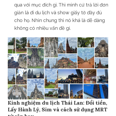
qua với mục đích gì. Thì mình cứ trả lời đơn
giản là đi du lịch và show giấy tờ đầy đủ
cho họ. Nhìn chung thì nó khá là dễ dàng
không có nhiều vấn đề gì.
Kinh nghiệm du lịch Thái Lan: Đổi tiền,
Lấy Hành Lý, Sim và cách sử dụng MRT