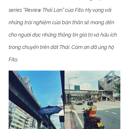
series “Review Thái Lan” của Fito. Hy vọng với
những trải nghiệm của bản thân sẽ mang đến
cho người đọc những thông tin giá trị và hữu ích
trong chuyến trên đất Thái. Cảm ơn đã ủng hộ
Fito.