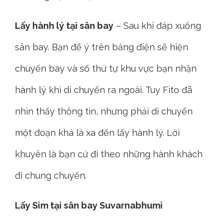
Lấy hành lý tại sân bay
– Sau khi đáp xuống
sân bay. Bạn để ý trên bảng điện sẽ hiện
chuyến bay và số thứ tự khu vực bạn nhận
hành lý khi di chuyển ra ngoài. Tuy Fito đã
nhìn thấy thông tin, nhưng phải di chuyển
một đoạn khá là xa đến lấy hành lý. Lời
khuyên là bạn cứ đi theo những hành khách
đi chung chuyến.
Lấy Sim tại sân bay Suvarnabhumi