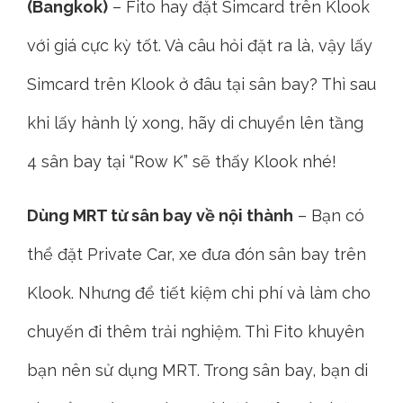
(Bangkok)
– Fito hay đặt Simcard trên Klook
với giá cực kỳ tốt. Và câu hỏi đặt ra là, vậy lấy
Simcard trên Klook ở đâu tại sân bay? Thì sau
khi lấy hành lý xong, hãy di chuyển lên tầng
4 sân bay tại “Row K” sẽ thấy Klook nhé!
Dùng MRT từ sân bay về nội thành
– Bạn có
thể đặt Private Car, xe đưa đón sân bay trên
Klook. Nhưng để tiết kiệm chi phí và làm cho
chuyến đi thêm trải nghiệm. Thì Fito khuyên
bạn nên sử dụng MRT. Trong sân bay, bạn di