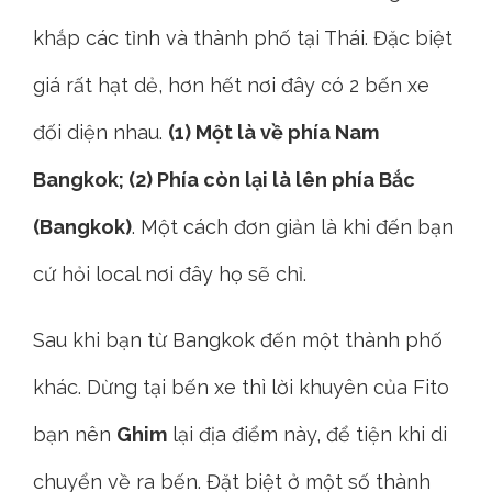
khắp các tỉnh và thành phố tại Thái. Đặc biệt
giá rất hạt dẻ, hơn hết nơi đây có 2 bến xe
đối diện nhau.
(1) Một là về phía Nam
Bangkok; (2) Phía còn lại là lên phía Bắc
(Bangkok)
. Một cách đơn giản là khi đến bạn
cứ hỏi local nơi đây họ sẽ chỉ.
Sau khi bạn từ Bangkok đến một thành phố
khác. Dừng tại bến xe thì lời khuyên của Fito
bạn nên
Ghim
lại địa điểm này, để tiện khi di
chuyển về ra bến. Đặt biệt ở một số thành