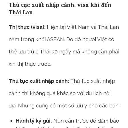
Thủ tục xuất nhập cảnh, visa khi đến
Thái Lan
Thị thực (visa):
Hiện tại Việt Nam và Thái Lan
nằm trong khối ASEAN. Do đó người Việt có
thể lưu trú ở Thái 30 ngày mà không cần phải
xin thị thực trước.
Thủ tục xuất nhập cảnh:
Thủ tục xuất nhập
cảnh thì không quá khác so với du lịch nội
địa. Nhưng cũng có một số lưu ý cho các bạn:
Hành lý ký gửi:
Nên cân trước để đảm bảo