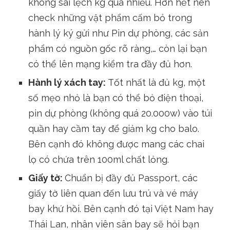
không sai lệch kg quá nhiều. Hơn hết nên
check những vật phẩm cấm bỏ trong
hành lý ký gửi như Pin dự phòng, các sản
phẩm có nguồn gốc rõ ràng,… còn lại bạn
có thể lên mạng kiểm tra đầy đủ hơn.
Hành lý xách tay:
Tốt nhất là đủ kg, một
số mẹo nhỏ là bạn có thể bỏ điện thoại,
pin dự phòng (không quá 20.000w) vào túi
quần hay cầm tay để giảm kg cho balo.
Bên cạnh đó không được mang các chai
lọ có chứa trên 100ml chất lỏng.
Giấy tờ:
Chuẩn bị đầy đủ Passport, các
giấy tờ liên quan đến lưu trú và vé máy
bay khứ hồi. Bên cạnh đó tại Việt Nam hay
Thái Lan, nhân viên sân bay sẽ hỏi bạn