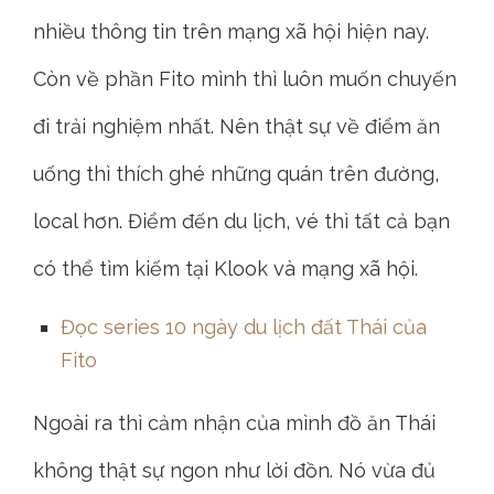
nhiều thông tin trên mạng xã hội hiện nay.
Còn về phần Fito mình thì luôn muốn chuyến
đi trải nghiệm nhất. Nên thật sự về điểm ăn
uống thì thích ghé những quán trên đường,
local hơn. Điểm đến du lịch, vé thì tất cả bạn
có thể tìm kiếm tại Klook và mạng xã hội.
Đọc series 10 ngày du lịch đất Thái của
Fito
Ngoài ra thì cảm nhận của mình đồ ăn Thái
không thật sự ngon như lời đồn. Nó vừa đủ