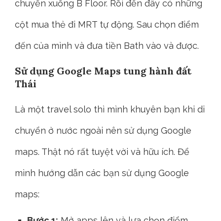
chuyển xuống B Floor. Rồi đến đây có những
cột mua thẻ đi MRT tự động. Sau chọn điểm
đến của mình và đưa tiền Bath vào và được.
Sử dụng Google Maps tung hành đất
Thái
Là một travel solo thì mình khuyên bạn khi di
chuyển ở nước ngoài nên sử dụng Google
maps. Thật nó rất tuyệt vời và hữu ích. Để
mình hướng dẫn các bạn sử dụng Google
maps:
Bước 1:
Mở apps lên và lựa chọn điểm