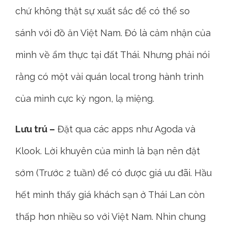
chứ không thật sự xuất sắc để có thể so
sánh với đồ ăn Việt Nam. Đó là cảm nhận của
mình về ẩm thực tại đất Thái. Nhưng phải nói
rằng có một vài quán local trong hành trình
của mình cực kỳ ngon, lạ miệng.
Lưu trú –
Đặt qua các apps như Agoda và
Klook. Lời khuyên của mình là bạn nên đặt
sớm (Trước 2 tuần) để có được giá ưu đãi. Hầu
hết mình thấy giá khách sạn ở Thái Lan còn
thấp hơn nhiều so với Việt Nam. Nhìn chung