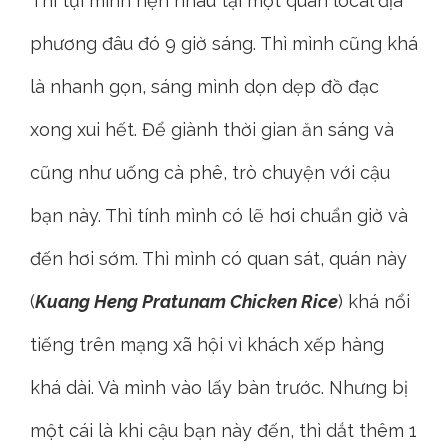
Thì tụi mình hẹn nhau tại một quán local địa
phương đâu đó 9 giờ sáng. Thì mình cũng khá
là nhanh gọn, sáng mình dọn dẹp đồ đạc
xong xui hết. Để giành thời gian ăn sáng và
cũng như uống cà phê, trò chuyện với cậu
bạn này. Thì tính mình có lẽ hơi chuẩn giờ và
đến hơi sớm. Thì mình có quan sát, quán này
(
Kuang Heng Pratunam Chicken Rice
) khá nổi
tiếng trên mạng xã hội vì khách xếp hàng
khá dài. Và mình vào lấy bàn trước. Nhưng bị
một cái là khi cậu bạn này đến, thì dắt thêm 1