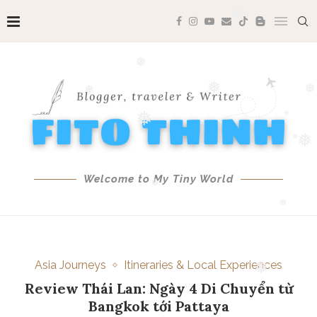
❅
❅
❅
❅
❅
❅
❅
❅
❅
Welcome to My Tiny World
❅
❅
❅
Asia Journeys
Itineraries & Local Experiences
Review Thái Lan: Ngày 4 Di Chuyển từ
❅
Bangkok tới Pattaya