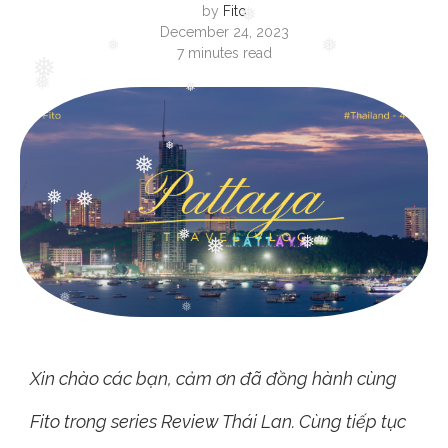
by
Fito
December 24, 2023
❅
7 minutes read
❅
❅
❅
❅
❅
❅
❅
❅
❅
❅
❅
❅
❅
Xin chào các bạn, cảm ơn đã đồng hành cùng
Fito trong series Review Thái Lan. Cùng tiếp tục